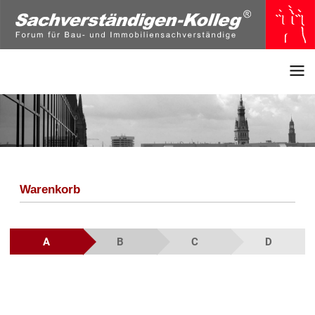
Warenkorb
A
B
C
D