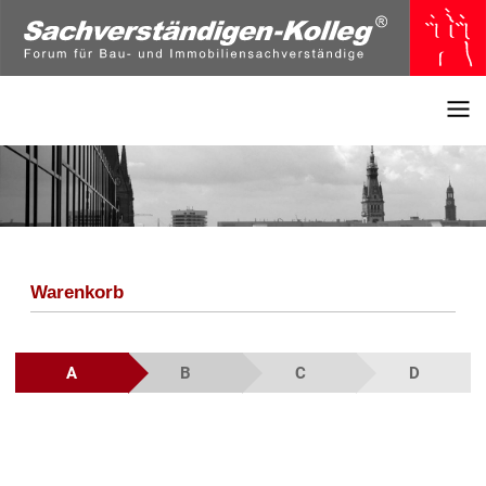
Warenkorb
A
B
C
D