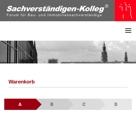
Warenkorb
A
B
C
D