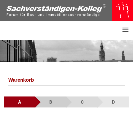
Warenkorb
A
B
C
D